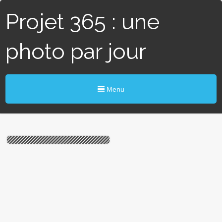
Projet 365 : une
photo par jour
Menu
#296 / 365 – Baudets du
Poitou (Angers)