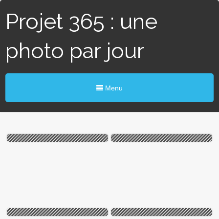
Projet 365 : une
photo par jour
Menu
#261 / 365 – Ciel menaçant
#251 / 365 – MVB dédicace
(Angers)
(Toulon)