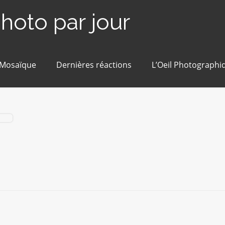
photo par jour
 Mosaïque
Dernières réactions
L’Oeil Photographi