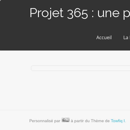
Projet 365 : une 
Accueil
La
# 14 / 365 – Bal sans feu ! (Piriac/Mer)
Personnalisé par
à partir du Thème de
Towfiq I.