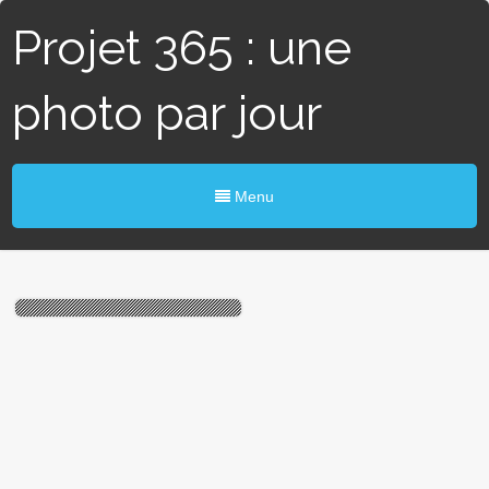
Projet 365 : une
photo par jour
Menu
#183 / 365 – Brasero des
Nefs (Nantes)