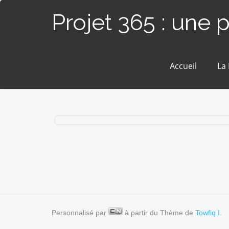
Projet 365 : une 
Accueil
La
# 56 / 365 – En calèche (Blain)
Personnalisé par
à partir du Thème de
Towfiq I.