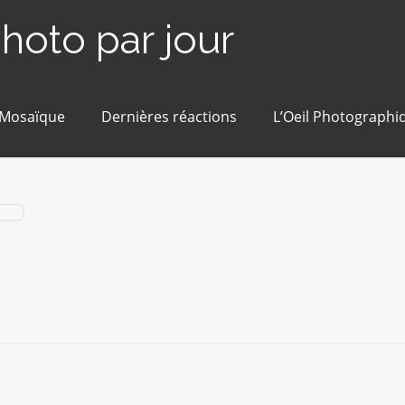
photo par jour
 Mosaïque
Dernières réactions
L’Oeil Photographi