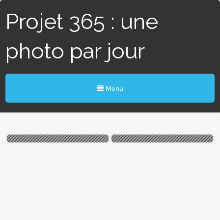
Projet 365 : une
photo par jour
Menu
#220 / 365 – Dentelle
# 4 / 365 – Les vaches Atoll
(Beaucouzé)
ont du lait ! (Beaucouzé)