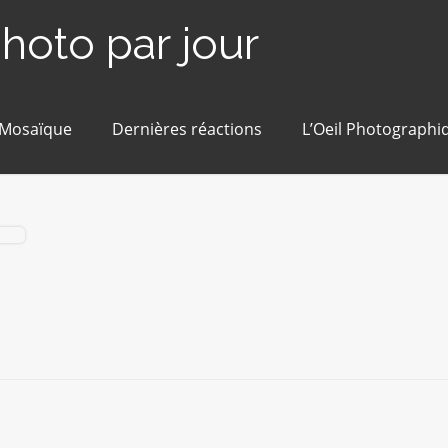
photo par jour
 Mosaïque
Dernières réactions
L’Oeil Photographi