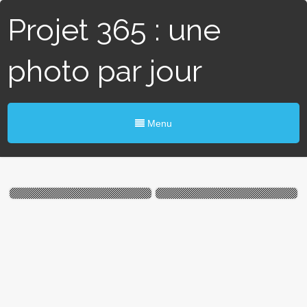
Projet 365 : une
photo par jour
Menu
#121 / 365 – Four à chaux
# 98 / 365 – L’eau et le feu
(Avessac)
(Blain)