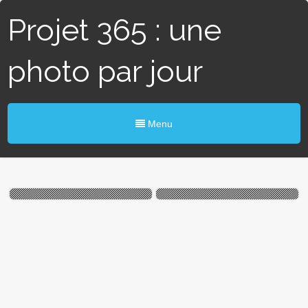
Projet 365 : une
photo par jour
Menu
#164 / 365 – Pyramide de
# 25 / 365 – Cordages et
cordes (Angers)
clocher (Piriac/Mer)