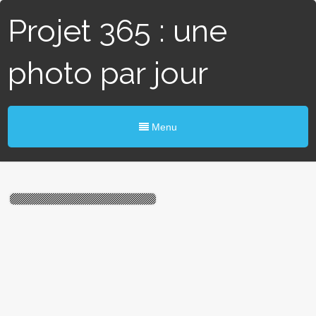
Projet 365 : une
photo par jour
Menu
#286 / 365 – Cornet solo
(Héric)