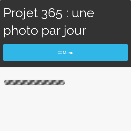
Projet 365 : une
photo par jour
Menu
# 57 / 365 – Vert à pois
blanc (Le Gâvre)