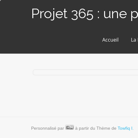
Projet 365 : une 
Accueil
La
#178 / 365 – Crèche familiale (Blain)
Personnalisé par
à partir du Thème de
Towfiq I.