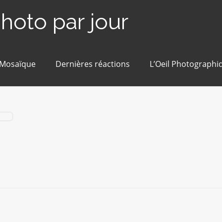
photo par jour
 Mosaïque
Dernières réactions
L’Oeil Photographi