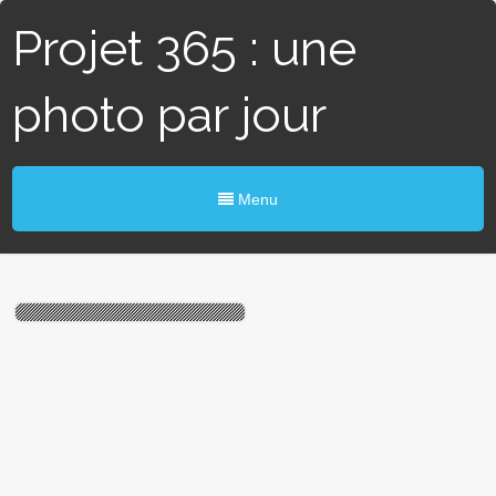
Projet 365 : une
photo par jour
Menu
#103 / 365 – Croix à trous
(Beaucouzé)