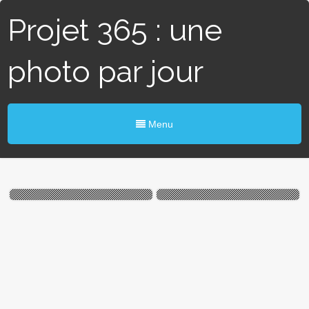
Projet 365 : une
photo par jour
Menu
#351 / 365 — Blanche-
#101 / 365 – Mimi la souris
Neige (Bouvron)
(Blain)