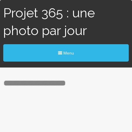
Projet 365 : une
photo par jour
Menu
# 75 / 365 – Trou n° 3
(Angers)