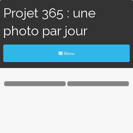
Projet 365 : une
photo par jour
Menu
#301 / 365 – Billes d’huile
#283 / 365 – Arcades
(Blain)
(Angers)