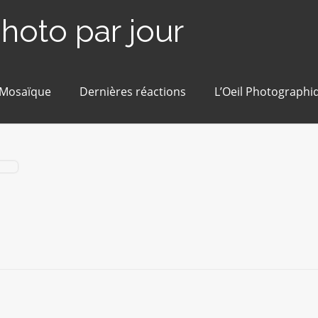
photo par jour
 Mosaïque
Dernières réactions
L’Oeil Photographi