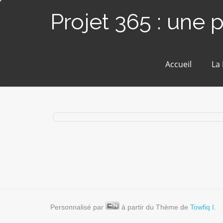
Projet 365 : une 
Accueil
La
# 81 / 365 – Rue gueuse (Angers)
Personnalisé par
à partir du Thème de
Towfiq I.