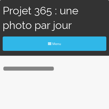
Projet 365 : une
photo par jour
Menu
# 28 / 365 – Ex-voto ‘Etoile
de mer – 1869’ (Piriac/Mer)