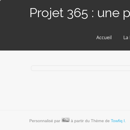
Projet 365 : une 
Accueil
La
#251 / 365 – MVB dédicace (Toulon)
Personnalisé par
à partir du Thème de
Towfiq I.