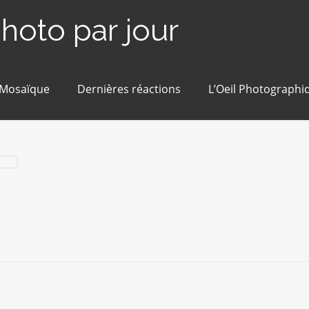
photo par jour
 Mosaïque
Dernières réactions
L’Oeil Photographi