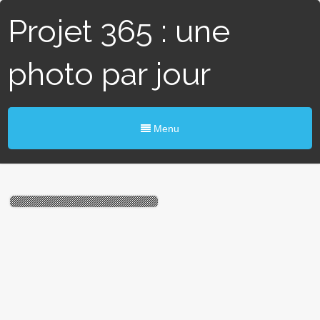
Projet 365 : une
photo par jour
Menu
# 98 / 365 – L’eau et le feu
(Blain)