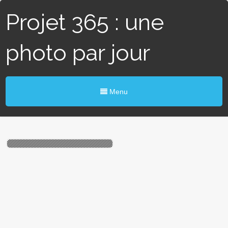
Projet 365 : une
photo par jour
Menu
# 40 / 365 – Tours du
Château (Angers)