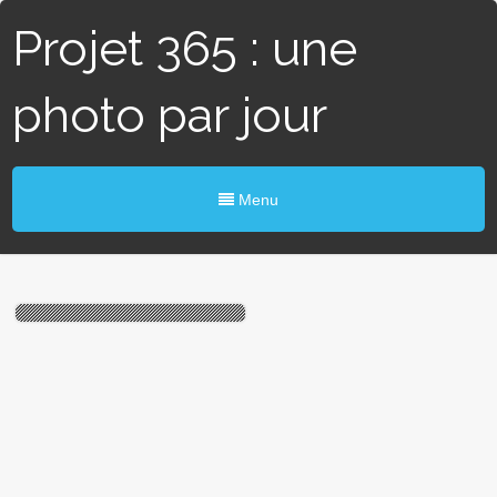
Projet 365 : une
photo par jour
Menu
# 43 / 365 – Un musée dans
une gare (Paris VIIe)