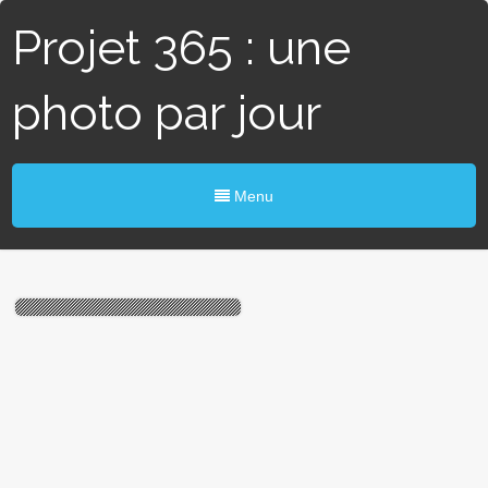
Projet 365 : une
photo par jour
Menu
#246 / 365 – Gargouilles
(Carcassonne)