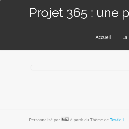
Projet 365 : une 
Accueil
La
#279 / 365 – Boule de cristal (Blain)
Personnalisé par
à partir du Thème de
Towfiq I.