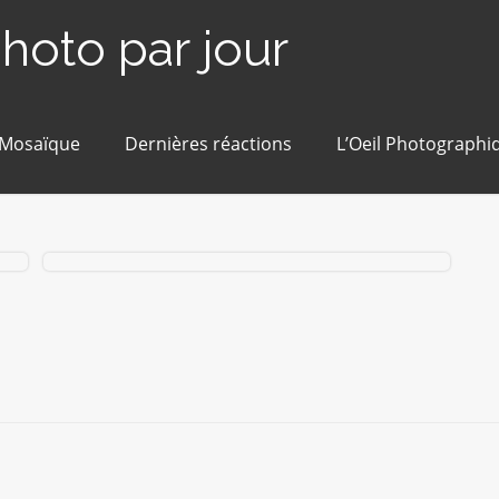
photo par jour
 Mosaïque
Dernières réactions
L’Oeil Photographi
#186 / 365 – Dernière goutte ? (Blain)