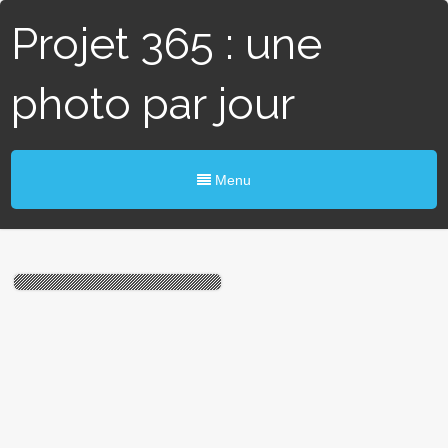
Projet 365 : une
photo par jour
Menu
#191 / 365 – Match annulé
(Angers)