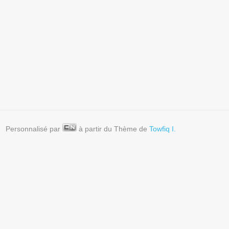
# 22 / 365 – Cherchez la
# 15 / 365 – Jeu de quilles
balle ! (Lérat)
sans chien (Piriac/Mer)
Personnalisé par
à partir du Thème de
Towfiq I.