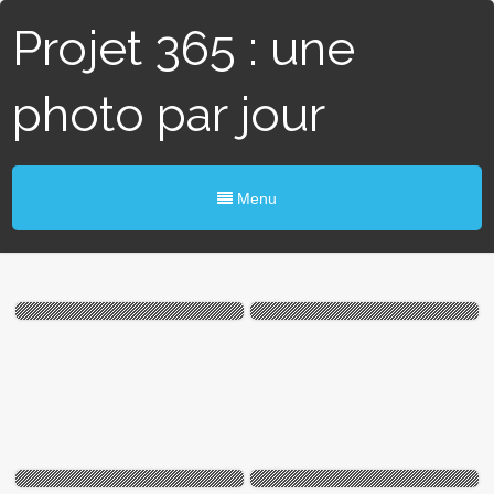
Projet 365 : une
photo par jour
Menu
#192 / 365 – Envahisseurs
#164 / 365 – Pyramide de
(Angers)
cordes (Angers)