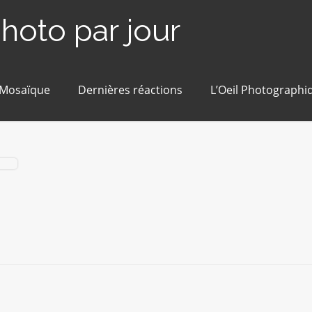
photo par jour
 Mosaïque
Dernières réactions
L’Oeil Photographi