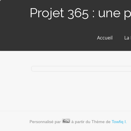
Projet 365 : une 
Accueil
La
# 62 / 365 – Vol à voile (Piriac/Mer)
Personnalisé par
à partir du Thème de
Towfiq I.