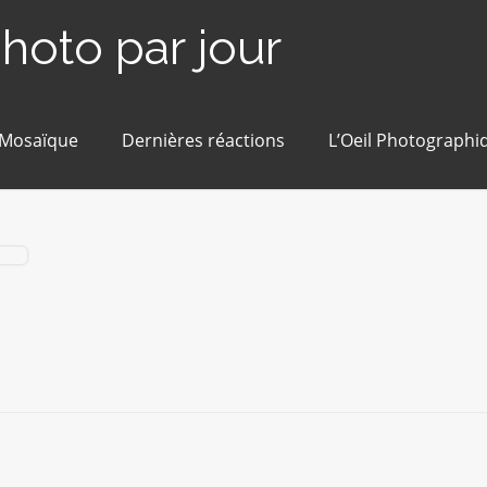
photo par jour
 Mosaïque
Dernières réactions
L’Oeil Photographi