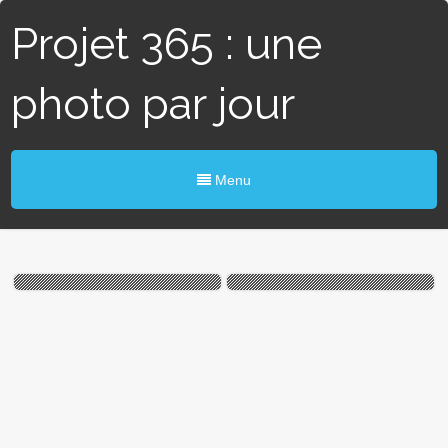
Projet 365 : une
photo par jour
Menu
#174 / 365 – Lac privé
# 72 / 365 – Douceur
(Blain)
angevine (Angers)