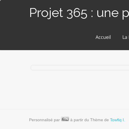
Projet 365 : une 
Accueil
La
#148 / 365 – Huguenotière by light (Blain)
Personnalisé par
à partir du Thème de
Towfiq I.