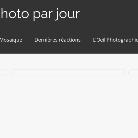
photo par jour
 Mosaïque
Dernières réactions
L’Oeil Photographi
#145 / 365 – La Cour Mortier (Blain)