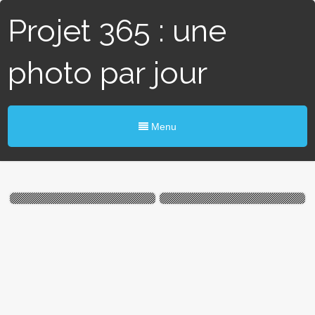
Projet 365 : une
photo par jour
Menu
#361 / 365 — Miroir, Miroir,
#252 / 365 – Miroir
… (Blain)
magique (Nice)