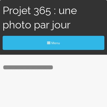
Projet 365 : une
photo par jour
Menu
# 31 / 365 – A fond les
ballons (Ancenis)