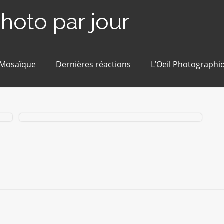
photo par jour
 Mosaïque
Dernières réactions
L’Oeil Photographi
# 43 / 365 – Un musée dans une gare (Paris VIIe)