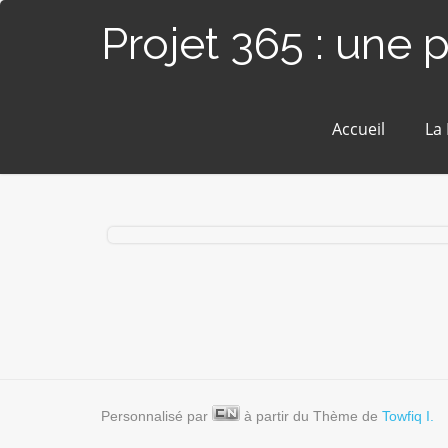
Projet 365 : une 
Accueil
La
#332 / 365 — Passage aérien (Angers)
Personnalisé par
à partir du Thème de
Towfiq I.