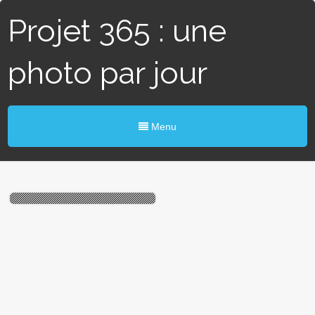
Projet 365 : une
photo par jour
Menu
#275 / 365 – Bestiaire
Pascal (St-Molf)