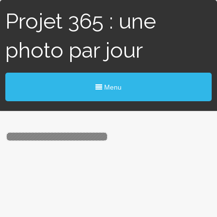
Projet 365 : une
photo par jour
Menu
#322 / 365 – Casse à
Cannes (Blain)