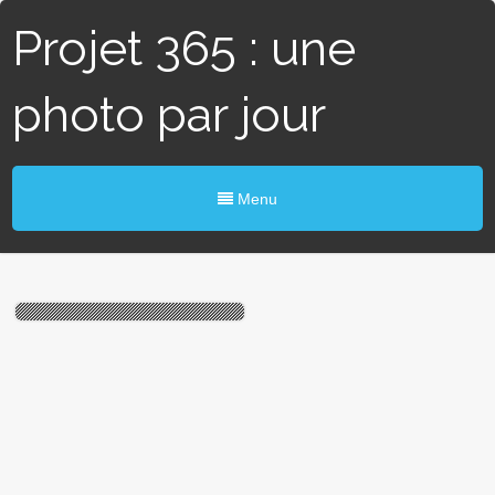
Projet 365 : une
photo par jour
Menu
#128 / 365 – Castor des
marais (Blain)