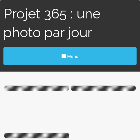
Projet 365 : une
photo par jour
Menu
#310 / 365 – Péniche (Blain)
#105 / 365 – Hibou dans
l’eau (Blain)