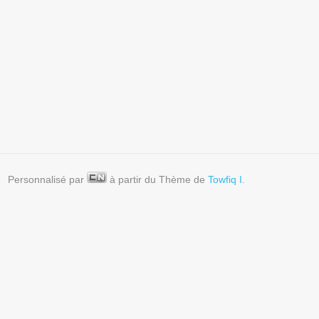
# 16 / 365 – Reflets du soir
(Piriac/Mer)
Personnalisé par
à partir du Thème de
Towfiq I.