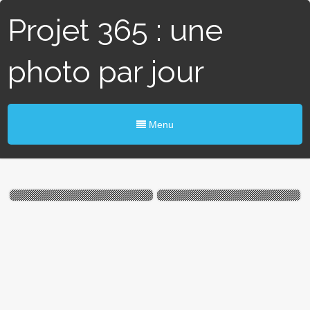
Projet 365 : une
photo par jour
Menu
#159 / 365 – Rond point
# 88 / 365 – Cheval de fer
(Blain)
(Nort/Erdre)