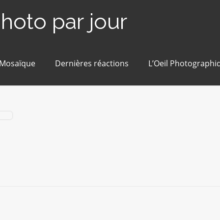
photo par jour
 Mosaïque
Dernières réactions
L’Oeil Photographi
p-