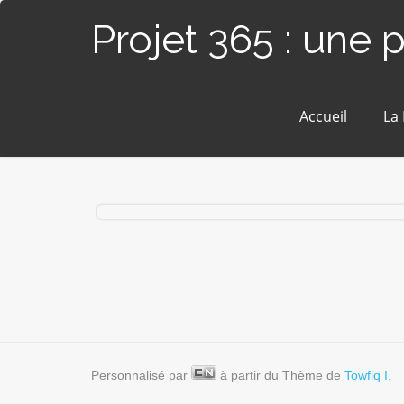
Projet 365 : une 
Accueil
La
# 76bis / 365 – Photo mystère (Grandcham
des-Fontaines)
Personnalisé par
à partir du Thème de
Towfiq I.