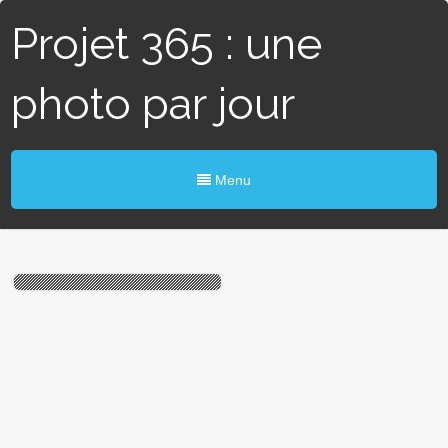
Projet 365 : une
photo par jour
Menu
#312 / 365 – René Friot
(Blain)