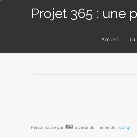
Projet 365 : une 
Accueil
La
#168 / 365 – Clownette à la télé (Blain)
Personnalisé par
à partir du Thème de
Towfiq I.