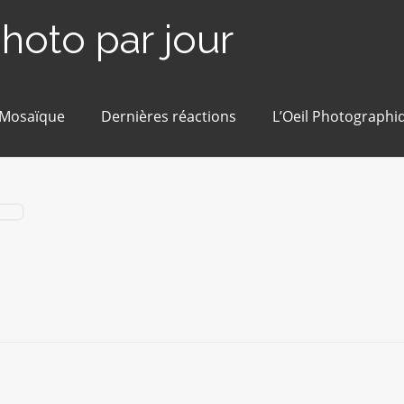
photo par jour
 Mosaïque
Dernières réactions
L’Oeil Photographi