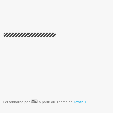
#267 / 365 – Répétitions J-3
#160 / 365 – Cuivre ou PVC
(Blain)
(Blain)
# 50 / 365 – Vino Griego
(Blain)
Personnalisé par
à partir du Thème de
Towfiq I.