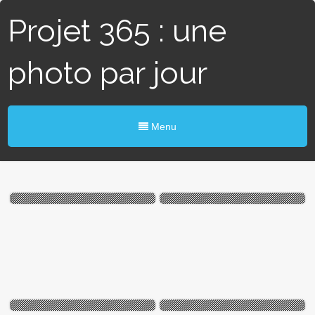
Projet 365 : une
photo par jour
Menu
#350 / 365 — Orchestre
#270 / 365 – Jour J (Blain)
junior (Blain)