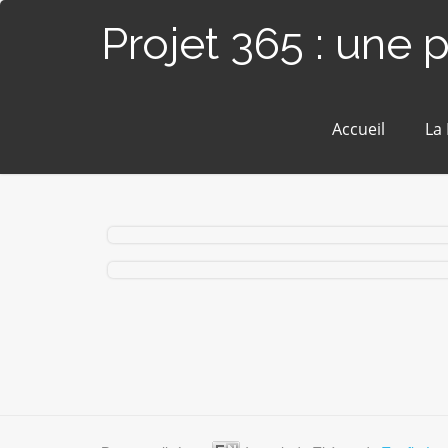
Projet 365 : une 
Accueil
La
#350 / 365 — Orchestre junior (Blain)
#201 / 365 – Petite violoniste (Blain)