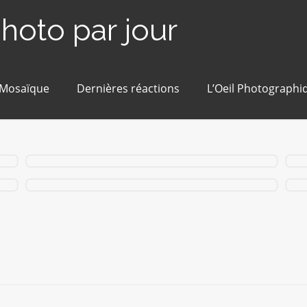
photo par jour
 Mosaïque
Dernières réactions
L’Oeil Photographi
#270 / 365 – Jour J (Blain)
#114 / 365 – Chevalet (Blain)