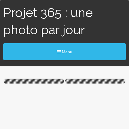
Projet 365 : une
photo par jour
Menu
#317 / 365 – Beaux arts
#289 / 365 – Et la lumière
(Angers)
fût (Angers)