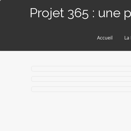
Projet 365 : une 
Accueil
La
#359 / 365 — C’est dans la boîte ! (Blain)
#303 / 365 – Regard (Blain)
#187 / 365 – Enfant sage (Blain)