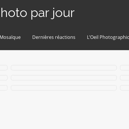
photo par jour
 Mosaïque
Dernières réactions
L’Oeil Photographi
#346 / 365 — Église ancienne (Épiré)
#261 / 365 – Ciel menaçant (Angers)
# 75 / 365 – Trou n° 3 (Angers)
# 3