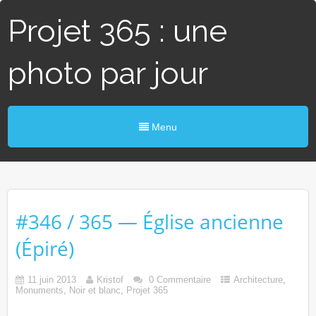
Projet 365 : une
photo par jour
Menu
#346 / 365 — Église ancienne
(Épiré)
11 juin 2013
Kristof
0 Commentaire
Architecture
,
Monuments
,
Noir et blanc
,
Projet 365