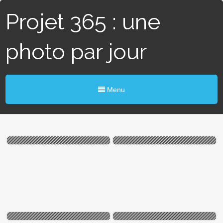
Projet 365 : une
photo par jour
Menu
#355 / 365 — Monde
#353 / 365 — Œuvres
sculpté (Mouzeil)
jumelles (Mouzeil)