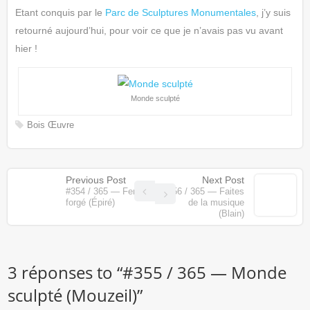
Etant conquis par le
Parc de Sculptures Monumentales
, j’y suis
retourné aujourd’hui, pour voir ce que je n’avais pas vu avant
hier !
Monde sculpté
Bois
Œuvre
Previous Post
Next Post
#354 / 365 — Fer
#356 / 365 — Faites
forgé (Épiré)
de la musique
(Blain)
3 réponses to “
#355 / 365 — Monde
sculpté (Mouzeil)
”