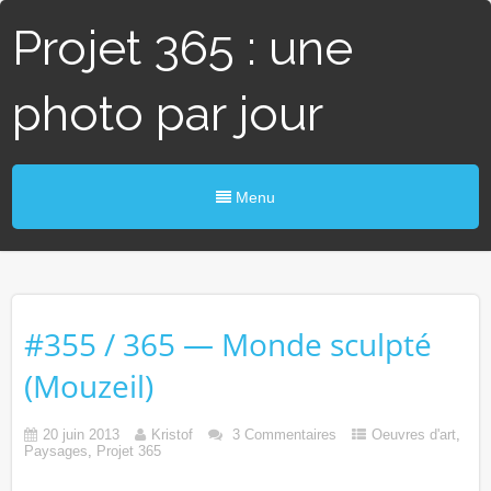
Projet 365 : une
photo par jour
Menu
#355 / 365 — Monde sculpté
(Mouzeil)
20 juin 2013
Kristof
3 Commentaires
Oeuvres d'art
,
Paysages
,
Projet 365