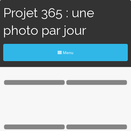
Projet 365 : une
photo par jour
Menu
#365 / 365 — MERCI !
#362 / 365 — Mademoiselle
Rose (Nantes)