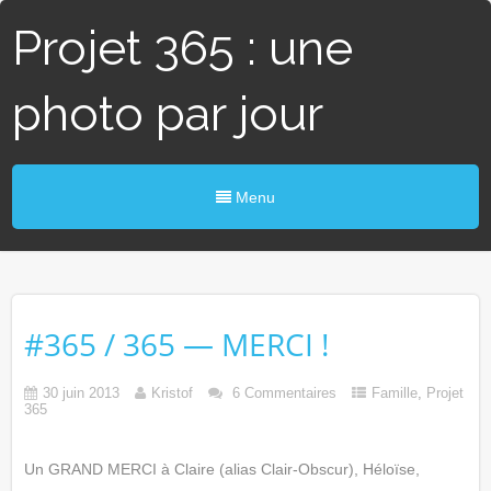
Projet 365 : une
photo par jour
Menu
#365 / 365 — MERCI !
30 juin 2013
Kristof
6 Commentaires
Famille
,
Projet
365
Un GRAND MERCI à Claire (alias Clair-Obscur), Héloïse,